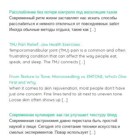
Расслабление без потери контроля под веселящим газом
Современный ритм жизни заставляет нас искать способы
расслабиться и немного отвлечься от повседневных забот.
Иногда обычные методы отдыха, такие как
[…]
TMJ Pain Relief: Jaw Health Exercises
Temporomandibular joint (TMJ) pain is a common and often
frustrating condition that can affect the way people eat,
speak, and sleep. The TMJ connects
[…]
From Texture to Tone: Microneedling vs. EMTONE, Which One
First and Why
When it comes to skin rejuvenation, most people don’t have
just one concern. Fine lines tend to sit next to uneven tone.
Loose skin often shows up
[…]
Современная кулинария: как газ улучшает текстуру блюд
Современная гастрономия давно перестала быть простой
наукой о пище. Сегодня это сочетание техники искусства и
смелых экспериментов. Повар использует
[…]