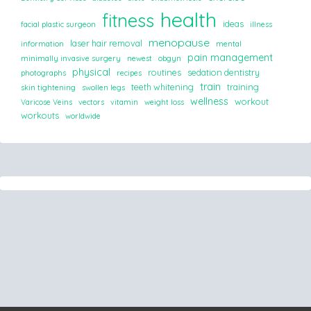
health
fitness
ideas
facial plastic surgeon
illness
menopause
laser hair removal
information
mental
pain management
minimally invasive surgery
newest
obgyn
physical
routines
sedation dentistry
photographs
recipes
train
teeth whitening
training
skin tightening
swollen legs
wellness
workout
Varicose Veins
vectors
vitamin
weight loss
workouts
worldwide